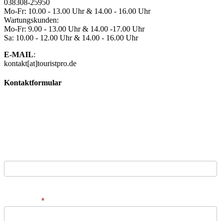
038308-25950
Mo-Fr: 10.00 - 13.00 Uhr & 14.00 - 16.00 Uhr
Wartungskunden:
Mo-Fr: 9.00 - 13.00 Uhr & 14.00 -17.00 Uhr
Sa: 10.00 - 12.00 Uhr & 14.00 - 16.00 Uhr
E-MAIL
:
kontakt[at]touristpro.de
Kontaktformular
Kontaktformular
Sie sind interessiert an unseren Produkten oder haben
weitere Fragen? Kein Problem! Setzen Sie sich einfach über
unser Kontaktformular mit uns in Verbindung und wir melden
uns umgehend zurück.
Vorname
Vorname
Nachname
*