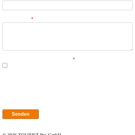
Ihre Nachricht
*
EINVERSTÄNDNISERKLÄRUNG:
*
Ja
EINVERSTÄNDNISERKLÄRUNG: Wir würden uns in den nächsten Tagen
gerne mit Ihnen in Verbindung setzen und würden uns deshalb freuen, wenn
Sie uns dafür Ihr Einverständnis geben.
DATENSCHUTZ:
Ihre Daten sind bei uns sicher. Für mehr
Informationen lesen Sie unsere
Datenschutzerklärung
.
Senden