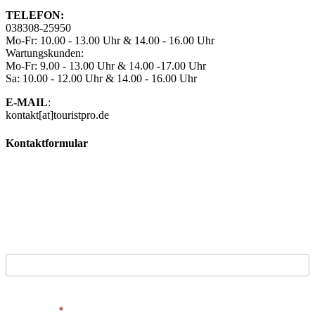
TELEFON:
038308-25950
Mo-Fr: 10.00 - 13.00 Uhr & 14.00 - 16.00 Uhr
Wartungskunden:
Mo-Fr: 9.00 - 13.00 Uhr & 14.00 -17.00 Uhr
Sa: 10.00 - 12.00 Uhr & 14.00 - 16.00 Uhr
E-MAIL
:
kontakt[at]touristpro.de
Kontaktformular
Kontaktformular
Sie sind interessiert an unseren Produkten oder haben
weitere Fragen? Kein Problem! Setzen Sie sich einfach über
unser Kontaktformular mit uns in Verbindung und wir melden
uns umgehend zurück.
Vorname
Vorname
Nachname
*