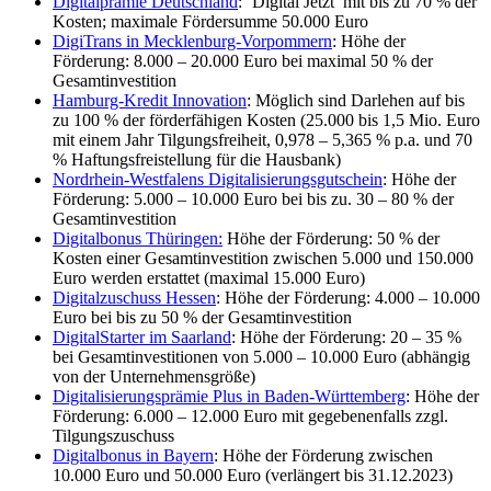
Digitalprämie Deutschland
: ‘Digital Jetzt’ mit bis zu 70 % der
Kosten; maximale Fördersumme 50.000 Euro
DigiTrans in Mecklenburg-Vorpommern
: Höhe der
Förderung: 8.000 – 20.000 Euro bei maximal 50 % der
Gesamtinvestition
Hamburg-Kredit Innovation
: Möglich sind Darlehen auf bis
zu 100 % der förderfähigen Kosten (25.000 bis 1,5 Mio. Euro
mit einem Jahr Tilgungsfreiheit, 0,978 – 5,365 % p.a. und 70
% Haftungsfreistellung für die Hausbank)
Nordrhein-Westfalens Digitalisierungsgutschein
: Höhe der
Förderung: 5.000 – 10.000 Euro bei bis zu. 30 – 80 % der
Gesamtinvestition
Digitalbonus Thüringen:
Höhe der Förderung: 50 % der
Kosten einer Gesamtinvestition zwischen 5.000 und 150.000
Euro werden erstattet (maximal 15.000 Euro)
Digitalzuschuss Hessen
: Höhe der Förderung: 4.000 – 10.000
Euro bei bis zu 50 % der Gesamtinvestition
DigitalStarter im Saarland
: Höhe der Förderung: 20 – 35 %
bei Gesamtinvestitionen von 5.000 – 10.000 Euro (abhängig
von der Unternehmensgröße)
Digitalisierungsprämie Plus in Baden-Württemberg
: Höhe der
Förderung: 6.000 – 12.000 Euro mit gegebenenfalls zzgl.
Tilgungszuschuss
Digitalbonus in Bayern
: Höhe der Förderung zwischen
10.000 Euro und 50.000 Euro (verlängert bis 31.12.2023)