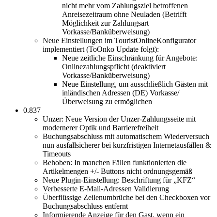
nicht mehr vom Zahlungsziel betroffenen
Anreisezeitraum ohne Neuladen (Betrifft
Möglichkeit zur Zahlungsart
Vorkasse/Banküberweisung)
Neue Einstellungen im TouristOnlineKonfigurator
implementiert (ToOnko Update folgt):
Neue zeitliche Einschränkung für Angebote:
Onlinezahlungspflicht (deaktiviert
Vorkasse/Banküberweisung)
Neue Einstellung, um ausschließlich Gästen mit
inländischen Adressen (DE) Vorkasse/
Überweisung zu ermöglichen
0.837
Unzer: Neue Version der Unzer-Zahlungsseite mit
modernerer Optik und Barrierefreiheit
Buchungsabschluss mit automatischem Wiederversuch
nun ausfallsicherer bei kurzfristigen Internetausfällen &
Timeouts
Behoben: In manchen Fällen funktionierten die
Artikelmengen +/- Buttons nicht ordnungsgemäß
Neue Plugin-Einstellung: Beschriftung für „KFZ“
Verbesserte E-Mail-Adressen Validierung
Überflüssige Zeilenumbrüche bei den Checkboxen vor
Buchungsabschluss entfernt
Informierende Anzeige für den Gast, wenn ein