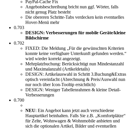
PayPal-Cache Fix
Angebotsbeschreibung bricht nun ggf. Wörter, falls
nicht genug Platz besteht
Die obereren Schritte-Tabs verdecken kein eventuelles
Hover-Menü mehr
0.703
DESIGN: Verbesserungen für mobile Geräte/kleine
Bildschirme
0.702
FIXED: Die Meldung „Für die gewünschten Kriterien
konnte keine verfügbare Unterkunft gefunden werden.“
wird wieder korrekt angezeigt.
Mehrplatzbuchung: Berücksichtigt nun Mindestanzahl
und Maximalanzahl (Artikeldetails)
DESIGN: Artikelauswahl in Schritt 3.Buchung&Extras
optisch vereinfacht (Abrechnung & Preis/Auswahl nun
nur noch über Icon-Tooltip ersichtlich)
DESIGN: Weniger Tabellenrahmen & kleine Detail-
Verbesserungen
0.700
NEU
: Ein Angebot kann jetzt auch verschiedene
Hauptartikel beinhalten. Falls Sie z.B. „Komfortplätze“
für Zelte, Wohnwagen & Wohnmobile anbieten und
sich die optionalen Artikel, Bilder und eventuellen