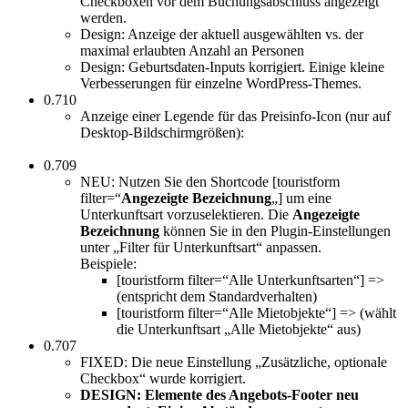
Checkboxen vor dem Buchungsabschluss angezeigt
werden.
Design: Anzeige der aktuell ausgewählten vs. der
maximal erlaubten Anzahl an Personen
Design: Geburtsdaten-Inputs korrigiert. Einige kleine
Verbesserungen für einzelne WordPress-Themes.
0.710
Anzeige einer Legende für das Preisinfo-Icon (nur auf
Desktop-Bildschirmgrößen):
0.709
NEU: Nutzen Sie den Shortcode [touristform
filter=“
Angezeigte Bezeichnung
„] um eine
Unterkunftsart vorzuselektieren. Die
Angezeigte
Bezeichnung
können Sie in den Plugin-Einstellungen
unter „Filter für Unterkunftsart“ anpassen.
Beispiele:
[touristform filter=“Alle Unterkunftsarten“] =>
(entspricht dem Standardverhalten)
[touristform filter=“Alle Mietobjekte“] => (wählt
die Unterkunftsart „Alle Mietobjekte“ aus)
0.707
FIXED: Die neue Einstellung „Zusätzliche, optionale
Checkbox“ wurde korrigiert.
DESIGN: Elemente des Angebots-Footer neu