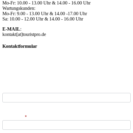
Mo-Fr: 10.00 - 13.00 Uhr & 14.00 - 16.00 Uhr
Wartungskunden:
Mo-Fr: 9.00 - 13.00 Uhr & 14.00 -17.00 Uhr
Sa: 10.00 - 12.00 Uhr & 14.00 - 16.00 Uhr
E-MAIL
:
kontakt[at]touristpro.de
Kontaktformular
Kontaktformular
Sie sind interessiert an unseren Produkten oder haben
weitere Fragen? Kein Problem! Setzen Sie sich einfach über
unser Kontaktformular mit uns in Verbindung und wir melden
uns umgehend zurück.
Vorname
Vorname
Nachname
*