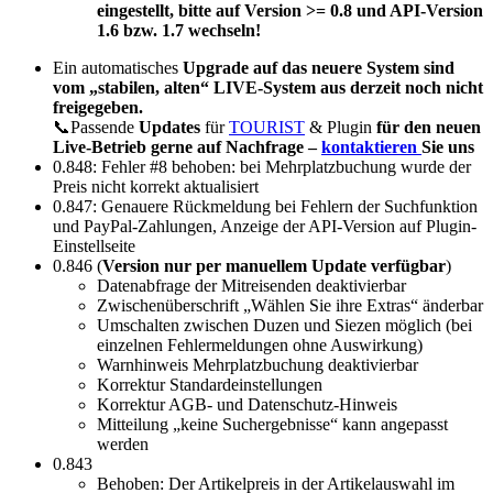
eingestellt, bitte auf Version >= 0.8 und API-Version
1.6 bzw. 1.7 wechseln!
Ein automatisches
Upgrade auf das neuere System sind
vom „stabilen, alten“ LIVE-System aus derzeit noch nicht
freigegeben.
📞Passende
Updates
für
TOURIST
& Plugin
für den neuen
Live-Betrieb gerne auf Nachfrage –
kontaktieren
Sie uns
0.848: Fehler #8 behoben: bei Mehrplatzbuchung wurde der
Preis nicht korrekt aktualisiert
0.847: Genauere Rückmeldung bei Fehlern der Suchfunktion
und PayPal-Zahlungen, Anzeige der API-Version auf Plugin-
Einstellseite
0.846 (
Version nur per manuellem Update verfügbar
)
Datenabfrage der Mitreisenden deaktivierbar
Zwischenüberschrift „Wählen Sie ihre Extras“ änderbar
Umschalten zwischen Duzen und Siezen möglich (bei
einzelnen Fehlermeldungen ohne Auswirkung)
Warnhinweis Mehrplatzbuchung deaktivierbar
Korrektur Standardeinstellungen
Korrektur AGB- und Datenschutz-Hinweis
Mitteilung „keine Suchergebnisse“ kann angepasst
werden
0.843
Behoben: Der Artikelpreis in der Artikelauswahl im