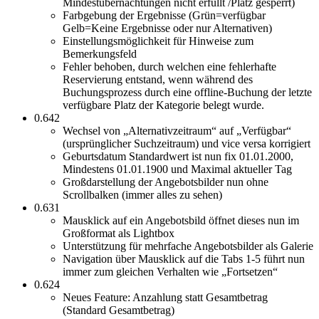
Mindestübernachtungen nicht erfüllt /Platz gesperrt)
Farbgebung der Ergebnisse (Grün=verfügbar
Gelb=Keine Ergebnisse oder nur Alternativen)
Einstellungsmöglichkeit für Hinweise zum
Bemerkungsfeld
Fehler behoben, durch welchen eine fehlerhafte
Reservierung entstand, wenn während des
Buchungsprozess durch eine offline-Buchung der letzte
verfügbare Platz der Kategorie belegt wurde.
0.642
Wechsel von „Alternativzeitraum“ auf „Verfügbar“
(ursprünglicher Suchzeitraum) und vice versa korrigiert
Geburtsdatum Standardwert ist nun fix 01.01.2000,
Mindestens 01.01.1900 und Maximal aktueller Tag
Großdarstellung der Angebotsbilder nun ohne
Scrollbalken (immer alles zu sehen)
0.631
Mausklick auf ein Angebotsbild öffnet dieses nun im
Großformat als Lightbox
Unterstützung für mehrfache Angebotsbilder als Galerie
Navigation über Mausklick auf die Tabs 1-5 führt nun
immer zum gleichen Verhalten wie „Fortsetzen“
0.624
Neues Feature: Anzahlung statt Gesamtbetrag
(Standard Gesamtbetrag)