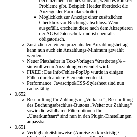
bei einzelnen Themes sinnvoll, wenn es konkret
Probleme gibt. Beispiel: Header überdeckt die
Anzeige der Formularschritte)
Möglichkeit zur Anzeige einer zusätzlichen
Checkbox vor Buchungsabschluss. Wenn
ausgefüllt, erscheint diese nach dem Akzeptieren
der AGB/Datenschutz und ist ebenfalls
obligatorisch.
Zusätzlich zu einem prozentualen Anzahlungsbetrag
kann nun auch ein Anzahlungs-Minimum gewählt
werden.
Neuer Platzhalter in Text-Vorlagen %restbetrag% –
sinnvoll wenn Anzahlung verwendet wird.
FIXED: Das Info/Fehler-PopUp wurde in einigen
Fällen durch andere Elemente verdeckt.
Performance: Javascript&CSS-Stylesheet sind nun
cache-fähig
0.652
Beschriftung für Zahlungsart „Vorkasse“, Beschriftung
des Buchungsabschluss-Buttons „Weiter zur Zahlung“
sowie die wählbaren Filteroptionen für
„Unterkunftsart“ sind nun in den Plugin-Einstellungen
anpassbar
0.651
Verfügbarkeitshinweise (Anreise zu kurzfristig /