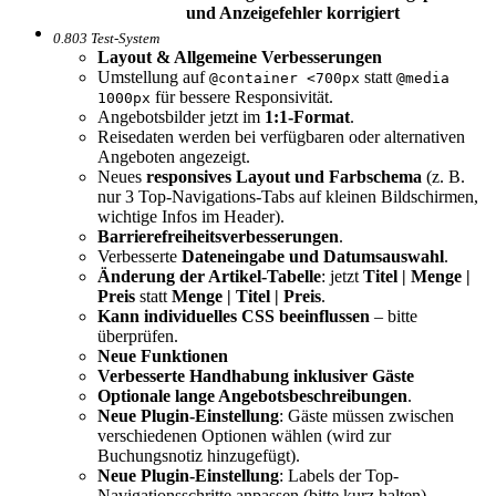
und Anzeigefehler korrigiert
0.803 Test-System
Layout & Allgemeine Verbesserungen
Umstellung auf
statt
@container <700px
@media
für bessere Responsivität.
1000px
Angebotsbilder jetzt im
1:1-Format
.
Reisedaten werden bei verfügbaren oder alternativen
Angeboten angezeigt.
Neues
responsives Layout und Farbschema
(z. B.
nur 3 Top-Navigations-Tabs auf kleinen Bildschirmen,
wichtige Infos im Header).
Barrierefreiheitsverbesserungen
.
Verbesserte
Dateneingabe und Datumsauswahl
.
Änderung der Artikel-Tabelle
: jetzt
Titel | Menge |
Preis
statt
Menge | Titel | Preis
.
Kann individuelles CSS beeinflussen
– bitte
überprüfen.
Neue Funktionen
Verbesserte Handhabung inklusiver Gäste
Optionale lange Angebotsbeschreibungen
.
Neue Plugin-Einstellung
: Gäste müssen zwischen
verschiedenen Optionen wählen (wird zur
Buchungsnotiz hinzugefügt).
Neue Plugin-Einstellung
: Labels der Top-
Navigationsschritte anpassen (bitte kurz halten).