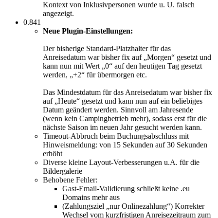
Kontext von Inklusivpersonen wurde u. U. falsch
angezeigt.
0.841
Neue Plugin-Einstellungen:
Der bisherige Standard-Platzhalter für das
Anreisedatum war bisher fix auf „Morgen“ gesetzt und
kann nun mit Wert „0“ auf den heutigen Tag gesetzt
werden, „+2“ für übermorgen etc.
Das Mindestdatum für das Anreisedatum war bisher fix
auf „Heute“ gesetzt und kann nun auf ein beliebiges
Datum geändert werden. Sinnvoll am Jahresende
(wenn kein Campingbetrieb mehr), sodass erst für die
nächste Saison im neuen Jahr gesucht werden kann.
Timeout-Abbruch beim Buchungsabschluss mit
Hinweismeldung: von 15 Sekunden auf 30 Sekunden
erhöht
Diverse kleine Layout-Verbesserungen u.A. für die
Bildergalerie
Behobene Fehler:
Gast-Email-Validierung schließt keine .eu
Domains mehr aus
(Zahlungsziel „nur Onlinezahlung“) Korrekter
Wechsel vom kurzfristigen Anreisezeitraum zum