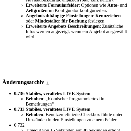
Erweiterte Formularfelder
: Optionen wie
Auto-
und
Zeltgrößen
im Konfigurator konfigurierbar.
Angebotsabhängige Einstellungen
:
Kennzeichen
oder
Mindestalter für Buchung
festlegen
Erweiterte Angebots-Beschreibungen
: Zusätzliche
Infos werden angezeigt, wenn ein Angebot ausgewählt
wird
Änderungsarchiv
↑
0.736 Stabiles, veraltetes LIVE-System
Behoben
: „Komischer Programmiertext in
Bemerkungen“
0.733 Stabiles, veraltetes LIVE-System
Behoben
: Benutzerdefinierte-Checkbox führte unter
Umständen in den Einstellungen zu einem Fehler
0.732
Timeout von 15 Sekunden auf 30 Sekunden erhöht