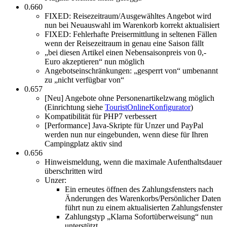
0.660
FIXED: Reisezeitraum/Ausgewähltes Angebot wird
nun bei Neuauswahl im Warenkorb korrekt aktualisiert
FIXED: Fehlerhafte Preisermittlung in seltenen Fällen
wenn der Reisezeitraum in genau eine Saison fällt
„bei diesen Artikel einen Nebensaisonpreis von 0,-
Euro akzeptieren“ nun möglich
Angebotseinschränkungen: „gesperrt von“ umbenannt
zu „nicht verfügbar von“
0.657
[Neu] Angebote ohne Personenartikelzwang möglich
(Einrichtung siehe
TouristOnlineKonfigurator
)
Kompatibilität für PHP7 verbessert
[Performance] Java-Skripte für Unzer und PayPal
werden nun nur eingebunden, wenn diese für Ihren
Campingplatz aktiv sind
0.656
Hinweismeldung, wenn die maximale Aufenthaltsdauer
überschritten wird
Unzer:
Ein erneutes öffnen des Zahlungsfensters nach
Änderungen des Warenkorbs/Persönlicher Daten
führt nun zu einem aktualisierten Zahlungsfenster
Zahlungstyp „Klarna Sofortüberweisung“ nun
unterstützt