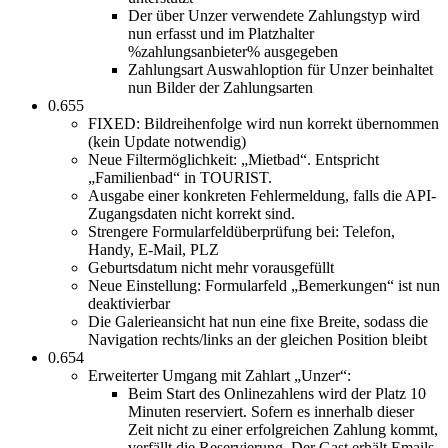
Der über Unzer verwendete Zahlungstyp wird
nun erfasst und im Platzhalter
%zahlungsanbieter% ausgegeben
Zahlungsart Auswahloption für Unzer beinhaltet
nun Bilder der Zahlungsarten
0.655
FIXED: Bildreihenfolge wird nun korrekt übernommen
(kein Update notwendig)
Neue Filtermöglichkeit: „Mietbad“. Entspricht
„Familienbad“ in TOURIST.
Ausgabe einer konkreten Fehlermeldung, falls die API-
Zugangsdaten nicht korrekt sind.
Strengere Formularfeldüberprüfung bei: Telefon,
Handy, E-Mail, PLZ
Geburtsdatum nicht mehr vorausgefüllt
Neue Einstellung: Formularfeld „Bemerkungen“ ist nun
deaktivierbar
Die Galerieansicht hat nun eine fixe Breite, sodass die
Navigation rechts/links an der gleichen Position bleibt
0.654
Erweiterter Umgang mit Zahlart „Unzer“:
Beim Start des Onlinezahlens wird der Platz 10
Minuten reserviert. Sofern es innerhalb dieser
Zeit nicht zu einer erfolgreichen Zahlung kommt,
verfällt die Reservierung. Der Gast erhält Emails,