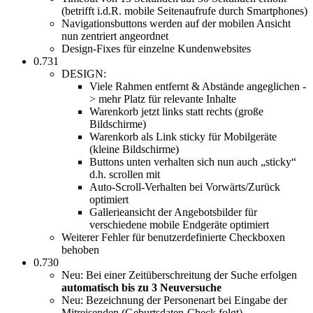
(betrifft i.d.R. mobile Seitenaufrufe durch Smartphones)
Navigationsbuttons werden auf der mobilen Ansicht
nun zentriert angeordnet
Design-Fixes für einzelne Kundenwebsites
0.731
DESIGN:
Viele Rahmen entfernt & Abstände angeglichen -
> mehr Platz für relevante Inhalte
Warenkorb jetzt links statt rechts (große
Bildschirme)
Warenkorb als Link sticky für Mobilgeräte
(kleine Bildschirme)
Buttons unten verhalten sich nun auch „sticky“
d.h. scrollen mit
Auto-Scroll-Verhalten bei Vorwärts/Zurück
optimiert
Gallerieansicht der Angebotsbilder für
verschiedene mobile Endgeräte optimiert
Weiterer Fehler für benutzerdefinierte Checkboxen
behoben
0.730
Neu: Bei einer Zeitüberschreitung der Suche erfolgen
automatisch bis zu 3 Neuversuche
Neu: Bezeichnung der Personenart bei Eingabe der
Mitreisenden (Geburtsdaten-Check folgt)